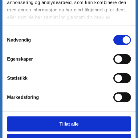
> Regnskapsføring
annonsering og analysearbeid, som kan kombinere den
med annen informasjon du har gjort tilgjengelig for dem,
> Etablering av selskap,
eller som de har samlet inn gjennom din bruk av
stiftelsesdokumenter,åpningsbalanse og registrering i
tjenestene deres.
altinn.no
Samtykkevalg
> Kapitalnedsettelser/ Kapitalforhøyelser
Nødvendig
> Revisjon av avviklingsregnskaper
> Erklæringer av omsetningsoppgaver
Egenskaper
> Årsregnskap og ligningspapirer
> Aksjonærregisteroppgaver
Statistikk
Markedsføring
Tillat alle