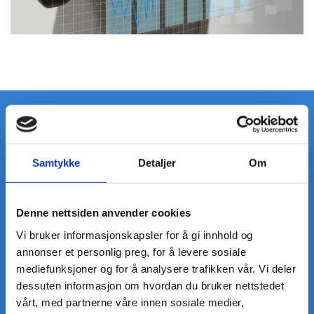
Bryggen Revisjon AS
Kanalveien 52 C

Samtykke
Detaljer
Om
5068 Bergen
Kontakt oss
Denne nettsiden anvender cookies
913 42 488

Vi bruker informasjonskapsler for å gi innhold og
post@bryggenrevisjon.no

annonser et personlig preg, for å levere sosiale
mediefunksjoner og for å analysere trafikken vår. Vi deler
Tjenester
dessuten informasjon om hvordan du bruker nettstedet
> Revisjon
vårt, med partnerne våre innen sosiale medier,