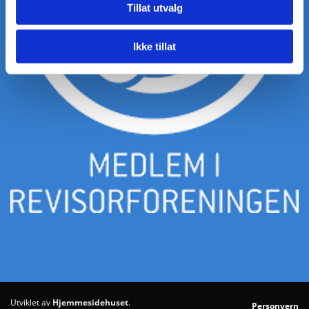
Tillat utvalg
Ikke tillat
Utviklet av
Hjemmesidehuset
.
Personvern